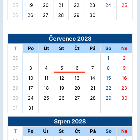
25
19
20
21
22
23
24
25
26
26
27
28
29
30
Červenec 2028
T
Po
Út
St
Čt
Pá
So
Ne
26
1
2
27
3
4
5
6
7
8
9
28
10
11
12
13
14
15
16
29
17
18
19
20
21
22
23
30
24
25
26
27
28
29
30
31
31
Srpen 2028
T
Po
Út
St
Čt
Pá
So
Ne