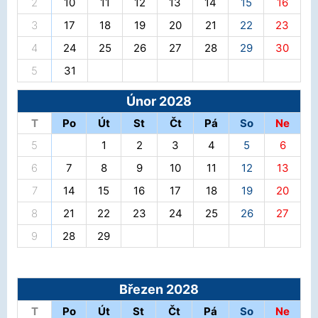
2
10
11
12
13
14
15
16
3
17
18
19
20
21
22
23
4
24
25
26
27
28
29
30
5
31
Únor 2028
T
Po
Út
St
Čt
Pá
So
Ne
5
1
2
3
4
5
6
6
7
8
9
10
11
12
13
7
14
15
16
17
18
19
20
8
21
22
23
24
25
26
27
9
28
29
Březen 2028
T
Po
Út
St
Čt
Pá
So
Ne