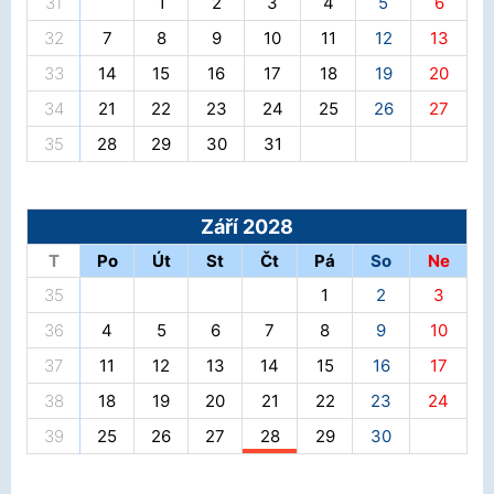
31
1
2
3
4
5
6
32
7
8
9
10
11
12
13
33
14
15
16
17
18
19
20
34
21
22
23
24
25
26
27
35
28
29
30
31
Září 2028
T
Po
Út
St
Čt
Pá
So
Ne
35
1
2
3
36
4
5
6
7
8
9
10
37
11
12
13
14
15
16
17
38
18
19
20
21
22
23
24
39
25
26
27
28
29
30