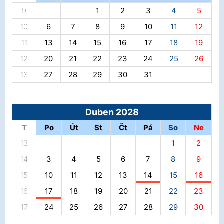
9
1
2
3
4
5
10
6
7
8
9
10
11
12
11
13
14
15
16
17
18
19
12
20
21
22
23
24
25
26
13
27
28
29
30
31
Duben 2028
T
Po
Út
St
Čt
Pá
So
Ne
13
1
2
14
3
4
5
6
7
8
9
15
10
11
12
13
14
15
16
16
17
18
19
20
21
22
23
17
24
25
26
27
28
29
30