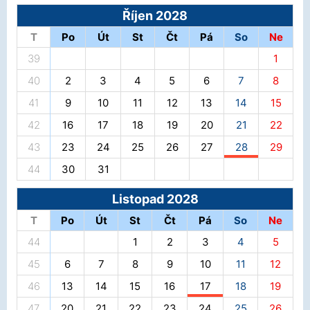
Říjen 2028
T
Po
Út
St
Čt
Pá
So
Ne
39
1
40
2
3
4
5
6
7
8
41
9
10
11
12
13
14
15
42
16
17
18
19
20
21
22
43
23
24
25
26
27
28
29
44
30
31
Listopad 2028
T
Po
Út
St
Čt
Pá
So
Ne
44
1
2
3
4
5
45
6
7
8
9
10
11
12
46
13
14
15
16
17
18
19
47
20
21
22
23
24
25
26