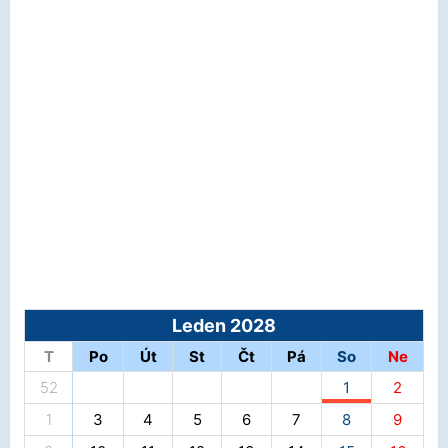
Leden 2028
T
Po
Út
St
Čt
Pá
So
Ne
52
1
2
1
3
4
5
6
7
8
9