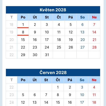
Květen 2028
T
Po
Út
St
Čt
Pá
So
Ne
18
1
2
3
4
5
6
7
19
8
9
10
11
12
13
14
20
15
16
17
18
19
20
21
21
22
23
24
25
26
27
28
22
29
30
31
Červen 2028
T
Po
Út
St
Čt
Pá
So
Ne
22
1
2
3
4
23
5
6
7
8
9
10
11
24
12
13
14
15
16
17
18